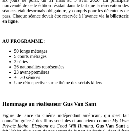
six jours de polar, du 31 mars au 5 avril 2026. La principale
nouveauté de cette édition résidait dans le fait que la réservation des
séances était désormais obligatoire, y compris pour les détenteurs de
pass. Chaque séance devait être réservée à l’avance via la
billetterie
en ligne
.
AU PROGRAMME :
50 longs métrages
5 courts-métrages
2 séries
26 nationalités représentées
23 avant-premières
+ 130 séances
Une rétrospective sur le thème des sérials killers
Hommage au réalisateur Gus Van Sant
Figure de lance du cinéma indépendant américain, qui s’est fait
connaître grâce à des films sensibles et audacieux comme
My Own
Private Idaho
,
Elephant
ou
Good Will Hunting
,
Gus Van Sant
a