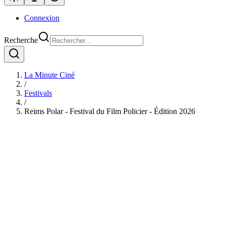
Connexion
Recherche
La Minute Ciné
/
Festivals
/
Reims Polar - Festival du Film Policier - Édition 2026
Reims Polar - Festival du Film Policier -
Édition 2026
31 mars 2026 - 5 avril 2026
Plongé au cœur de l'univers du polar, le Festival Reims Polar
s'impose comme un rendez-vous incontournable pour les passionnés