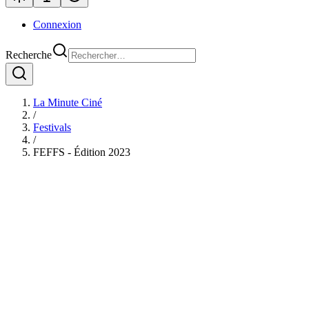
Connexion
Recherche
La Minute Ciné
/
Festivals
/
FEFFS - Édition 2023
FEFFS - Édition 2023
Plongé au cœur de l'imaginaire européen, le Festival Européen du Fil
cinématographique. Pour sa 16e édition, le festival propose une pro
projections en plein air, masterclass avec le légendaire Terry Gilliam
plonger dans l'univers captivant de cette édition 2023.