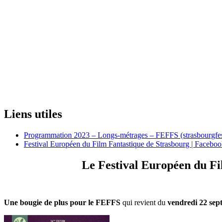
SN
Par
Sébastien Nippert
Publié le
13 septembre 2023
Temps de lecture estimé :
3
min de lecture
Nombre de vues :
3
vues
Liens utiles
Programmation 2023 – Longs-métrages – FEFFS (strasbourgfes
Festival Européen du Film Fantastique de Strasbourg | Facebo
Le Festival Européen du Fil
Une bougie de plus pour le FEFFS
qui revient du
vendredi 22 sep