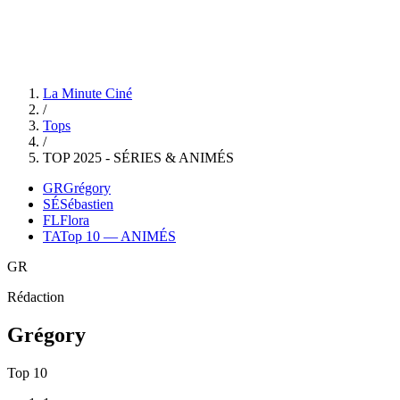
Flora
Top 10 — ANIMÉS
La Minute Ciné
/
Tops
/
TOP 2025 - SÉRIES & ANIMÉS
GR
Grégory
SÉ
Sébastien
FL
Flora
TA
Top 10 — ANIMÉS
GR
Rédaction
Grégory
Top
10