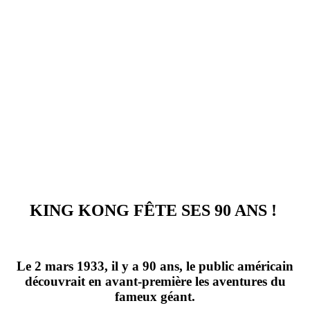
Par
seb
Publié le
24 juin 2023
Temps de lecture estimé :
4
min de lecture
Nombre de vues :
18
vues
KING KONG FÊTE SES 90 ANS !
Le 2 mars 1933
, il y a 90 ans, le public américain
découvrait en avant-première les aventures du
fameux géant.