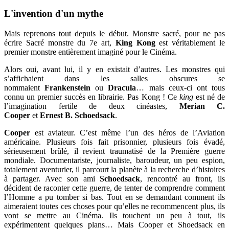
L'invention d'un mythe
Mais reprenons tout depuis le début. Monstre sacré, pour ne pas
écrire Sacré monstre du 7e art,
King Kong
est véritablement le
premier monstre entièrement imaginé pour le Cinéma.
Alors oui, avant lui, il y en existait d’autres. Les monstres qui
s’affichaient dans les salles obscures se
nommaient
Frankenstein
ou
Dracula
… mais ceux-ci ont tous
connu un premier succès en librairie. Pas Kong ! Ce
king
est né de
l’imagination fertile de deux cinéastes,
Merian C.
Cooper
et
Ernest B. Schoedsack
.
Cooper
est aviateur. C’est même l’un des héros de l’Aviation
américaine. Plusieurs fois fait prisonnier, plusieurs fois évadé,
sérieusement brûlé, il revient traumatisé de la Première guerre
mondiale. Documentariste, journaliste, baroudeur, un peu espion,
totalement aventurier, il parcourt la planète à la recherche d’histoires
à partager. Avec son ami
Schoedsack
, rencontré au front, ils
décident de raconter cette guerre, de tenter de comprendre comment
l’Homme a pu tomber si bas. Tout en se demandant comment ils
aimeraient toutes ces choses pour qu’elles ne recommencent plus, ils
vont se mettre au Cinéma. Ils touchent un peu à tout, ils
expérimentent quelques plans… Mais Cooper et Shoedsack en